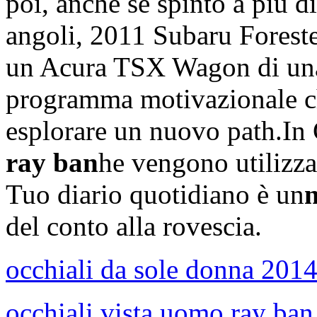
poi, anche se spinto a più di
angoli, 2011 Subaru Foreste
un Acura TSX Wagon di un
programma motivazionale ch
esplorare un nuovo path.In
ray ban
he vengono utilizza
Tuo diario quotidiano è un
n
del conto alla rovescia.
occhiali da sole donna 201
occhiali vista uomo ray ban