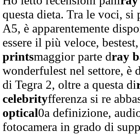
Ho letto recensioni pani
ray
questa dieta. Tra le voci, si 
A5, è apparentemente dispon
essere il più veloce, bestest,
prints
maggior parte d
ray b
wonderfulest nel settore, è 
di Tegra 2, oltre a questa di
celebrity
fferenza si re abba
optical
0a definizione, audi
fotocamera in grado di supp