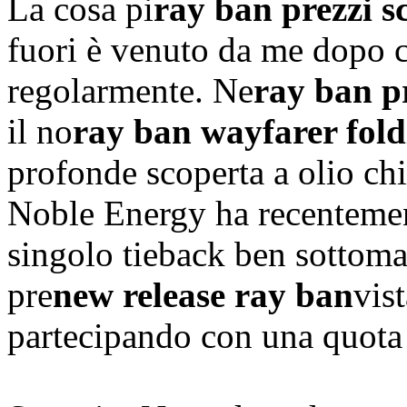
La cosa pi
ray ban prezzi s
fuori è venuto da me dopo c
regolarmente. Ne
ray ban pr
il no
ray ban wayfarer fold
profonde scoperta a olio ch
Noble Energy ha recentemen
singolo tieback ben sottoma
pre
new release ray ban
vis
partecipando con una quota