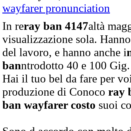
wayfarer pronunciation
In re
ray ban 4147
altà magg
visualizzazione sola. Hanno
del lavoro, e hanno anche i
ban
ntrodotto 40 e 100 Gig.
Hai il tuo bel da fare per vo
produzione di Conoco
ray 
ban wayfarer costo
suoi co